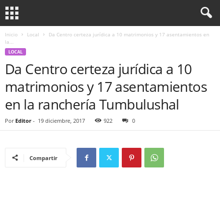
Inicio
Local
Da Centro certeza jurídica a 10 matrimonios y 17 asentamientos en
la...
LOCAL
Da Centro certeza jurídica a 10
matrimonios y 17 asentamientos
en la ranchería Tumbulushal
Por
Editor
-
19 diciembre, 2017
922
0
Compartir