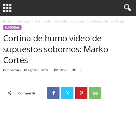
Inicio
Nacional
Cortina de humo video de supuestos sobornos: Marko Cortés
NACIONAL
Cortina de humo video de
supuestos sobornos: Marko
Cortés
Por
Editor
-
18 agosto, 2020
1058
0
Compartir