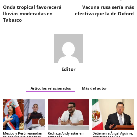
Onda tropical favorecerá
Vacuna rusa sería más
lluvias moderadas en
efectiva que la de Oxford
Tabasco
Editor
Artículos relacionados
Más del autor
México y Perú reanudan
Rechaza Andy estar en
Detienen a Ángel Aguirre,
relaciones diplomáticas
campaña
exgobernador de