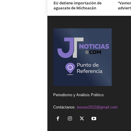
EU detiene importación de
“Vamos 
aguacate de Michoacán
adviert
Periodismo y Análisis Politico.
Contáctanos:
iesous2012@gmail.com