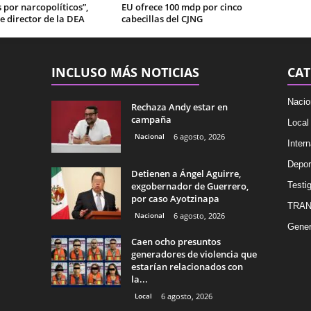
por narcopolíticos”,
EU ofrece 100 mdp por cinco
e director de la DEA
cabecillas del CJNG
INCLUSO MÁS NOTICIAS
CAT
Nacio
Rechaza Andy estar en
campaña
Local
Nacional
6 agosto, 2026
Intern
Depor
Detienen a Ángel Aguirre,
exgobernador de Guerrero,
Testig
por caso Ayotzinapa
TRAN
Nacional
6 agosto, 2026
Gener
Caen ocho presuntos
generadores de violencia que
estarían relacionados con
la...
Local
6 agosto, 2026