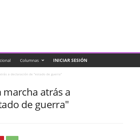
INICIAR SESIÓN
cional
Columnas
trás a declaración de "estado de guerra"
a marcha atrás a
tado de guerra"