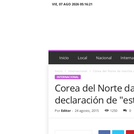
VIE, 07 AGO 2026 05:16:21
J
T
n
o
t
i
c
i
Inicio
Local
Nacional
Interna
a
s
Inicio
Internacional
Corea del Norte da marcha a
INTERNACIONAL
Corea del Norte d
declaración de "es
Por
Editor
-
24 agosto, 2015
1250
0