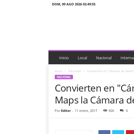
DOM, 09 AGO 2026 02:49:55
J
T
n
o
t
i
c
i
Inicio
Local
Nacional
Interna
a
s
Inicio
Nacional
Convierten en "Cámara de Ratas
NACIONAL
Convierten en "Cá
Maps la Cámara d
Por
Editor
-
11 enero, 2017
926
0