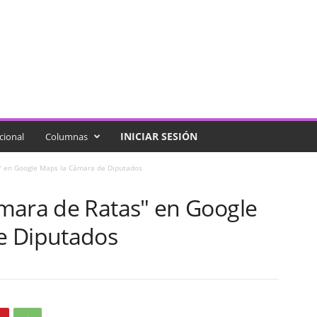
INICIAR SESIÓN
cional
Columnas
" en Google Maps la Cámara de Diputados
mara de Ratas" en Google
e Diputados