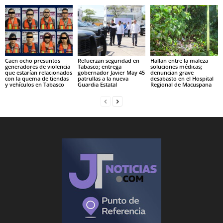
Caen ocho presuntos
Refuerzan seguridad en
Hallan entre la maleza
generadores de violencia
Tabasco; entrega
soluciones médicas;
que estarían relacionados
gobernador Javier May 45
denuncian grave
con la quema de tiendas
patrullas a la nueva
desabasto en el Hospital
y vehículos en Tabasco
Guardia Estatal
Regional de Macuspana