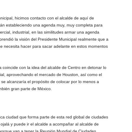
nicipal, hicimos contacto con el alcalde de aquí de
tán estableciendo una agenda muy, muy completa para
rcial, industrial, en las similitudes armar una agenda
rendió la visión del Presidente Municipal realmente que a
e se necesita hacer para sacar adelante en estos momentos
coincide con la idea del alcalde de Centro en detonar lo
cial, aprovechando el mercado de Houston, así como el
al se alcanzaría el propósito de colocar por lo menos a
mbién gran parte de México.
ica ciudad que forma parte de esta red global de ciudades
, ojalá y puede ir el alcalde a acompañar al alcalde de
 porque van a tener la Reunión Mundial de Ciudades