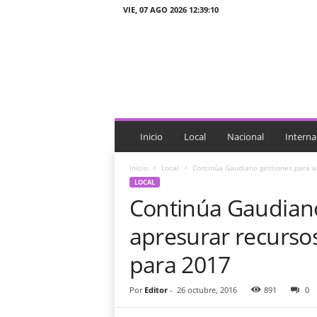
VIE, 07 AGO 2026 12:39:10
J
T
n
o
t
i
c
i
Inicio
Local
Nacional
Interna
a
s
Inicio
Local
Continúa Gaudiano gestiones para a
LOCAL
Continúa Gaudiano
apresurar recursos
para 2017
Por
Editor
-
26 octubre, 2016
891
0