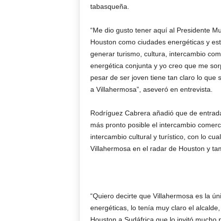
tabasqueña.
“Me dio gusto tener aquí al Presidente Mu
Houston como ciudades energéticas y es
generar turismo, cultura, intercambio come
energética conjunta y yo creo que me sorp
pesar de ser joven tiene tan claro lo qu
a Villahermosa”, aseveró en entrevista.
Rodríguez Cabrera añadió que de entrada 
más pronto posible el intercambio comer
intercambio cultural y turístico, con lo cu
Villahermosa en el radar de Houston y ta
“Quiero decirte que Villahermosa es la ún
energéticas, lo tenía muy claro el alcalde
Houston a Sudáfrica que lo invitó mucho