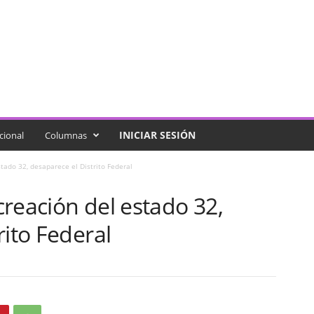
INICIAR SESIÓN
cional
Columnas
tado 32, desaparece el Distrito Federal
reación del estado 32,
rito Federal