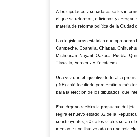
A los diputados y senadores se les inform
el que se reforman, adicionan y derogan d
materia de reforma política de la Ciudad 
Las legislaturas estatales que aprobaron l
Campeche, Coahuila, Chiapas, Chihuahua,
Michoacán, Nayarit, Oaxaca, Puebla, Qui
Tlaxcala, Veracruz y Zacatecas.
Una vez que el Ejecutivo federal la promul
(INE) está facultado para emitir, a más ta
para la elección de los diputados, que in
Este órgano recibirá la propuesta del jefe
regirá el nuevo estado 32 de la Repúbli
constituyentes, 60 de los cuales serán ele
mediante una lista votada en una sola cir