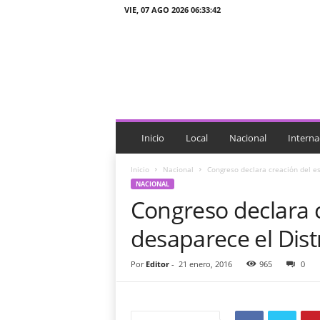
VIE, 07 AGO 2026 06:33:42
J
T
n
o
t
i
c
i
Inicio
Local
Nacional
Interna
a
s
Inicio
Nacional
Congreso declara creación del es
NACIONAL
Congreso declara c
desaparece el Dist
Por
Editor
-
21 enero, 2016
965
0