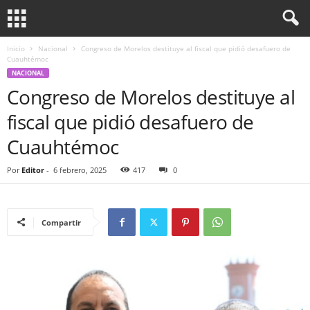
Inicio
Nacional
Congreso de Morelos destituye al fiscal que pidió desafuero de
Cuauhtémoc
NACIONAL
Congreso de Morelos destituye al
fiscal que pidió desafuero de
Cuauhtémoc
Por
Editor
-
6 febrero, 2025
417
0
Compartir