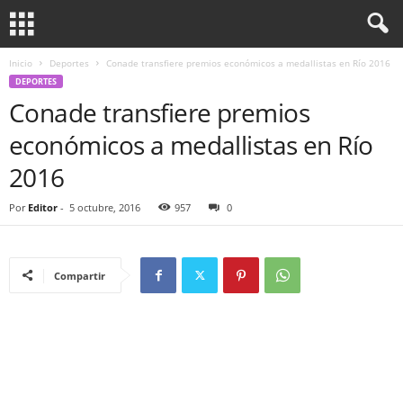
Inicio
Deportes
Conade transfiere premios económicos a medallistas en Río 2016
DEPORTES
Conade transfiere premios
económicos a medallistas en Río
2016
Por
Editor
-
5 octubre, 2016
957
0
Compartir