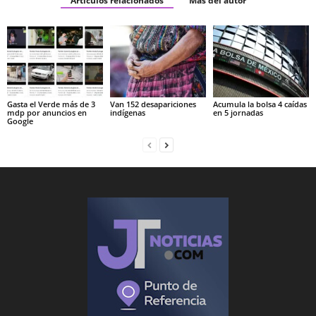
Artículos relacionados
Más del autor
Gasta el Verde más de 3
Van 152 desapariciones
Acumula la bolsa 4 caídas
mdp por anuncios en
indígenas
en 5 jornadas
Google