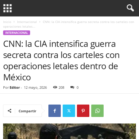
Inicio
Internacional
CNN: la CIA intensifica guerra secreta contra los carteles con
operaciones letales...
INTERNACIONAL
CNN: la CIA intensifica guerra
secreta contra los carteles con
operaciones letales dentro de
México
Por
Editor
-
12 mayo, 2026
208
0
Compartir