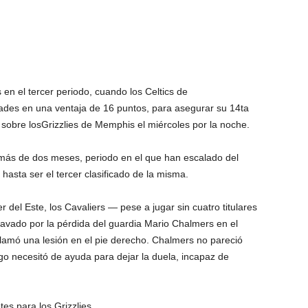
en el tercer periodo, cuando los Celtics de
idades en una ventaja de 16 puntos, para asegurar su 14ta
 sobre losGrizzlies de Memphis el miércoles por la noche.
 más de dos meses, periodo en el que han escalado del
hasta ser el tercer clasificado de la misma.
 del Este, los Cavaliers — pese a jugar sin cuatro titulares
avado por la pérdida del guardia Mario Chalmers en el
 llamó una lesión en el pie derecho. Chalmers no pareció
ego necesitó de ayuda para dejar la duela, incapaz de
es para los Grizzlies.