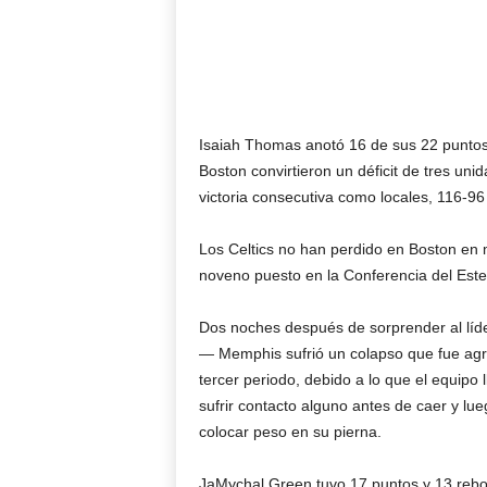
Isaiah Thomas anotó 16 de sus 22 puntos 
Boston convirtieron un déficit de tres un
victoria consecutiva como locales, 116-96
Los Celtics no han perdido en Boston en
noveno puesto en la Conferencia del Este 
Dos noches después de sorprender al líder
— Memphis sufrió un colapso que fue agr
tercer periodo, debido a lo que el equipo
sufrir contacto alguno antes de caer y lu
colocar peso en su pierna.
JaMychal Green tuvo 17 puntos y 13 rebot