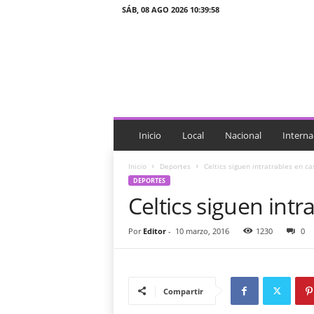
SÁB, 08 AGO 2026 10:39:58
J
T
n
o
t
i
c
i
Inicio
Local
Nacional
Interna
a
s
Inicio
Deportes
Celtics siguen intratrables en ca
DEPORTES
Celtics siguen intr
Por
Editor
-
10 marzo, 2016
1230
0
Compartir