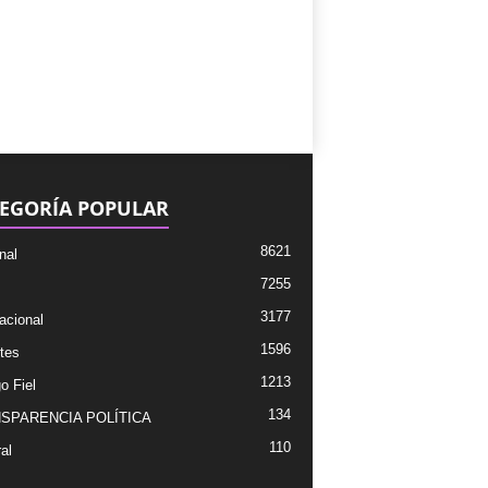
EGORÍA POPULAR
8621
nal
7255
3177
acional
1596
tes
1213
o Fiel
134
SPARENCIA POLÍTICA
110
al