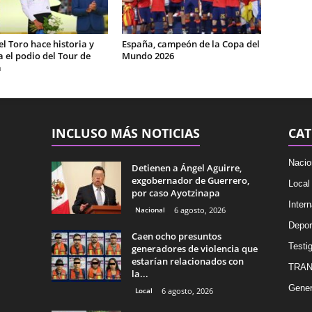
el Toro hace historia y
España, campeón de la Copa del
 el podio del Tour de
Mundo 2026
a
INCLUSO MÁS NOTICIAS
CAT
Nacio
Detienen a Ángel Aguirre,
exgobernador de Guerrero,
Local
por caso Ayotzinapa
Intern
Nacional
6 agosto, 2026
Depor
Caen ocho presuntos
Testig
generadores de violencia que
estarían relacionados con
TRAN
la...
Gener
Local
6 agosto, 2026