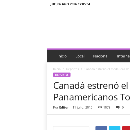
JUE, 06 AGO 2026 17:05:34
J
T
n
o
t
i
c
i
Inicio
Local
Nacional
Interna
a
s
Inicio
Deportes
Canadá estrenó el medallero de
DEPORTES
Canadá estrenó el
Panamericanos To
Por
Editor
-
11 julio, 2015
1079
0