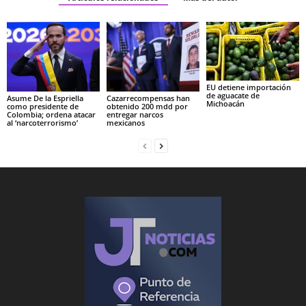
EU detiene importación
de aguacate de
Asume De la Espriella
Cazarrecompensas han
Michoacán
como presidente de
obtenido 200 mdd por
Colombia; ordena atacar
entregar narcos
al ‘narcoterrorismo’
mexicanos