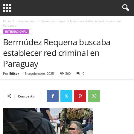
Inicio
Internacional
Bermúdez Requena buscaba establecer red criminal en
Paraguay
INTERNACIONAL
Bermúdez Requena buscaba
establecer red criminal en
Paraguay
Por
Editor
-
15 septiembre, 2025
360
0
Compartir