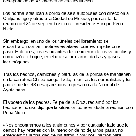
desaparición de 43 jóvenes de esa institución.
Los normalistas iban a bordo de seis autobuses con dirección a
Chilpancingo y otros a la Ciudad de México, para alistar la
reunión del 24 de septiembre con el presidente Enrique Peña
Nieto.
Sin embargo, en uno de los túneles del libramiento se
encontraron con antimotines estatales, que les impidieron el
paso. Entonces, los estudiantes descendieron de los vehículos y
comenzó el choque, en el que se arrojaron piedras y gases
lacrimógenos.
Tras los hechos, camiones y patrullas de la policía se mantienen
en la carretera Chilpancingo-Tixtla, mientras los normalistas y los
padres de los 43 desaparecidos regresaron a la Normal de
Ayotzinapa.
El vocero de los padres, Felipe de la Cruz, reclamó por los
hechos e incluso dijo que la situación pone en duda la reunión con
Peña Nieto.
«Nos encontramos a los antimotines y por cualquier lado que le
demos hay retenes con la intención de no dejarnos pasar, no
entendemos la finalidad de los filtros y hoy nos íbamos para