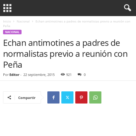
Inicio
Nacional
Echan antimotines a padres de normalistas previo a reunión con
Peña
NACIONAL
Echan antimotines a padres de
normalistas previo a reunión con
Peña
Por
Editor
-
22 septiembre, 2015
921
0
Compartir