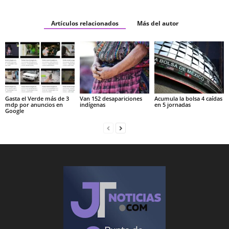
Artículos relacionados
Más del autor
Gasta el Verde más de 3
Van 152 desapariciones
Acumula la bolsa 4 caídas
mdp por anuncios en
indígenas
en 5 jornadas
Google