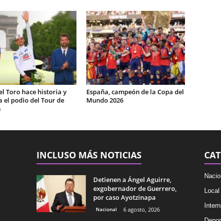
el Toro hace historia y
España, campeón de la Copa del
 el podio del Tour de
Mundo 2026
a
INCLUSO MÁS NOTICIAS
CAT
Nacio
Detienen a Ángel Aguirre,
exgobernador de Guerrero,
Local
por caso Ayotzinapa
Intern
Nacional
6 agosto, 2026
Depor