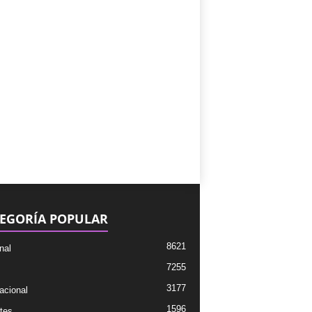
EGORÍA POPULAR
8621
nal
7255
3177
acional
1596
tes