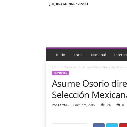
JUE, 06 AGO 2026 12:22:33
J
T
n
o
t
i
c
i
Inicio
Local
Nacional
Interna
a
s
Inicio
Deportes
Asume Osorio dirección técnica 
DEPORTES
Asume Osorio direc
Selección Mexican
Por
Editor
-
14 octubre, 2015
986
0