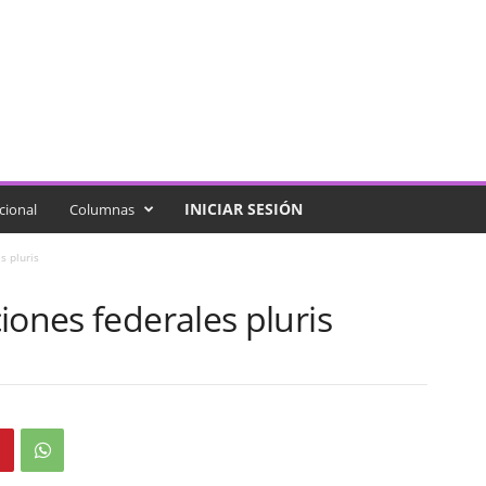
INICIAR SESIÓN
cional
Columnas
s pluris
iones federales pluris