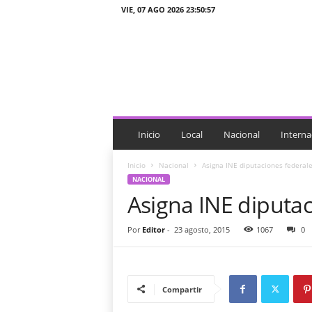
VIE, 07 AGO 2026 23:50:57
J
T
n
o
t
i
c
i
Inicio
Local
Nacional
Interna
a
s
Inicio
Nacional
Asigna INE diputaciones federale
NACIONAL
Asigna INE diputac
Por
Editor
-
23 agosto, 2015
1067
0
Compartir