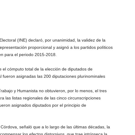
Electoral (INE) declaró, por unanimidad, la validez de la
representación proporcional y asignó a los partidos políticos
en para el periodo 2015-2018.
 el cómputo total de la elección de diputados de
l fueron asignadas las 200 diputaciones plurinominales
Trabajo y Humanista no obtuvieron, por lo menos, el tres
ra las listas regionales de las cinco circunscripciones
fueron asignados diputados por el principio de
Córdova, señaló que a lo largo de las últimas décadas, la
compensar los efectos distorsivos, que trae intrínseca la