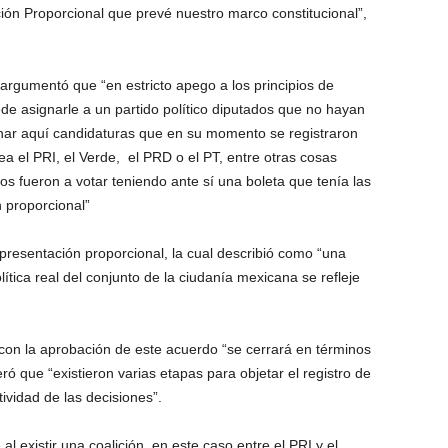
ión Proporcional que prevé nuestro marco constitucional”,
argumentó que “en estricto apego a los principios de
ede asignarle a un partido político diputados que no hayan
minar aquí candidaturas que en su momento se registraron
a el PRI, el Verde, el PRD o el PT, entre otras cosas
s fueron a votar teniendo ante sí una boleta que tenía las
n proporcional”
presentación proporcional, la cual describió como “una
lítica real del conjunto de la ciudanía mexicana se refleje
on la aprobación de este acuerdo “se cerrará en términos
ró que “existieron varias etapas para objetar el registro de
tividad de las decisiones”.
l existir una coalición, en este caso entre el PRI y el