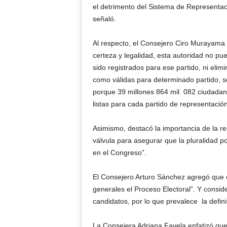
el detrimento del Sistema de Representac
señaló.
Al respecto, el Consejero Ciro Murayama 
certeza y legalidad, esta autoridad no pu
sido registrados para ese partido, ni eli
como válidas para determinado partido, se
porque 39 millones 864 mil 082 ciudadano
listas para cada partido de representació
Asimismo, destacó la importancia de la re
válvula para asegurar que la pluralidad po
en el Congreso”.
El Consejero Arturo Sánchez agregó que c
generales el Proceso Electoral”. Y conside
candidatos, por lo que prevalece la defini
La Consejera Adriana Favela enfatizó que a