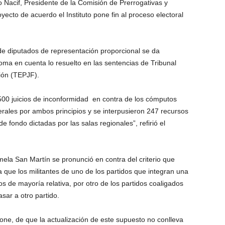
o Nacif, Presidente de la Comisión de Prerrogativas y
oyecto de acuerdo el Instituto pone fin al proceso electoral
e diputados de representación proporcional se da
toma en cuenta lo resuelto en las sentencias de Tribunal
ción (TEPJF).
 500 juicios de inconformidad en contra de los cómputos
derales por ambos principios y se interpusieron 247 recursos
e fondo dictadas por las salas regionales”, refirió el
ela San Martín se pronunció en contra del criterio que
que los militantes de uno de los partidos que integran una
s de mayoría relativa, por otro de los partidos coaligados
sar a otro partido.
ne, de que la actualización de este supuesto no conlleva