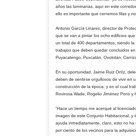
años las luminarias, aquí en este corredo
ello es importante que cerremos filas y n
Antonio García Linares, director de Prote
que se van a pintar los ocho edificios qu
un total de 400 departamentos, siendo la 
trabajos que deben quedar concluidos en t
Puyacatengo, Puxcatán, Oxolotán, Carriz
En su oportunidad, Jaime Ruiz Ortíz, del
deben de sentirse orgullosos de vivir en u
construcción de la época, y en el cual t
Rovirosa Wade, Rogelio Jiménez Pons y He
“Hace un tiempo me acerqué al licenciad
imagen de este Conjunto Habitacional, y 
ayuda inmediatamente, claro, esto no ha s
por ciento de los vecinos para la adquis