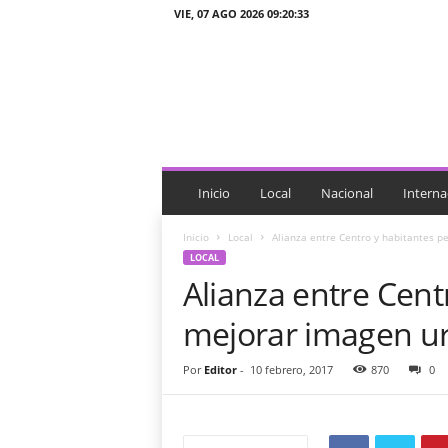
VIE, 07 AGO 2026 09:20:33
J
T
n
o
t
i
c
i
Inicio
Local
Nacional
Interna
a
s
Inicio
Local
Alianza entre Centro y habitantes pe
LOCAL
Alianza entre Cent
mejorar imagen urb
Por
Editor
-
10 febrero, 2017
870
0