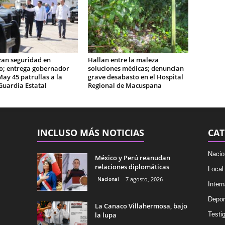
zan seguridad en
Hallan entre la maleza
o; entrega gobernador
soluciones médicas; denuncian
May 45 patrullas a la
grave desabasto en el Hospital
Guardia Estatal
Regional de Macuspana
INCLUSO MÁS NOTICIAS
CAT
Nacio
México y Perú reanudan
relaciones diplomáticas
Local
Nacional
7 agosto, 2026
Intern
Depor
La Canaco Villahermosa, bajo
la lupa
Testig