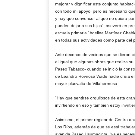
mejorar y dignificar este conjunto habita
con todo mi apoyo, pero es necesario que 
y hay que convencer al que no quiera part
pueden dejar a sus hijos”, aseveró en p
escuela primaria “Adelina Martínez Chablé
en todas sus actividades como parte del 
Ante decenas de vecinos que se dieron cit
al igual que algunas obras que realiza s
Paseo Tabasco- cuando se inició la constr
de Leandro Rovirosa Wade nadie creía en
mayor plusvalía de Villahermosa.
“Hay que sentirse orgullosos de esta gra
invirtiendo en eso y también estoy invirtie
Asimismo, el primer regidor de Centro an
Los Ríos, además de que se está trabajan
avenida Paseo Usumacinta, “ya es necesari