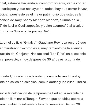
cional, estamos haciendo el compromiso aquí, van a contar
participen y que nos ayuden, todos, hay que correr la voz,
icipar, pues este es el mejor patrimonio que ustedes le
resencia de Kary Saday Méndez Méndez, alumna de la
” de la villa Ocuiltzapotlán, y quien acompañó al alcalde
programa “Presidente por un Día”.
a en el edificio “Grijalva”, Gaudiano Rovirosa recordó que
u administración –como es el mejoramiento de la avenida
ucción del Conjunto Habitacional “Los Ríos” en el sexenio
 el proyecto, y hoy después de 30 años es la zona de
n ciudad, poco a poco la estamos embelleciendo, estoy
ndo en calles en colonias, comunidades y las villas”, indicó.
unció la colocación de lámparas de Led en la avenida de
do en iluminar el Tanque Elevado que se ubica sobre la
o cambiar la infraestructura del municipio, tienen 20