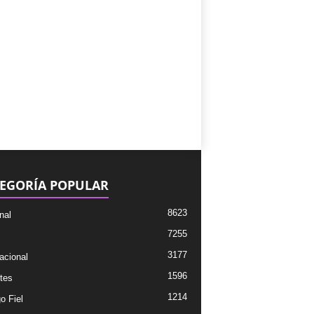
EGORÍA POPULAR
8623
nal
7255
3177
acional
1596
tes
1214
o Fiel