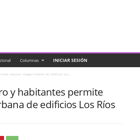
INICIAR SESIÓN
cional
Columnas
rmite mejorar imagen urbana de edificios Los...
ro y habitantes permite
ana de edificios Los Ríos