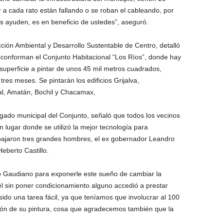
r a cada rato están fallando o se roban el cableando, por
os ayuden, es en beneficio de ustedes”, aseguró.
cción Ambiental y Desarrollo Sustentable de Centro, detalló
e conforman el Conjunto Habitacional “Los Ríos”, donde hay
superficie a pintar de unos 45 mil metros cuadrados,
res meses. Se pintarán los edificios Grijalva,
al, Amatán, Bochil y Chacamax,
egado municipal del Conjunto, señaló que todos los vecinos
n lugar donde se utilizó la mejor tecnología para
rabajaron tres grandes hombres, el ex gobernador Leandro
berto Castillo.
o Gaudiano para exponerle este sueño de cambiar la
él sin poner condicionamiento alguno accedió a prestar
ido una tarea fácil, ya que teníamos que involucrar al 100
ición de su pintura, cosa que agradecemos también que la