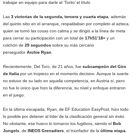
trabajar en equipo para darle al ‘Torito’ el título.
Las
3 victorias de la segunda, tercera y cuarta etapa
, además
del quinto sitio en el arranque, respaldaban por completo al azteca,
quien se tomó las cosas con calma y se dirigió a la línea de meta
para cerrar su participación con un total de
17h51’18»
y un
colchón de
29 segundos
sobre su más cercano
perseguidor
Archie Ryan
.
Recientemente, Del Toro, de 21 años, fue
subcampeón del Giro
de Italia
por un tropiezo en el momento decisivo. Aunque la suerte
no estuvo de su lado en aquella competencia, en Austria sí, pero
no fue lo único que hizo la diferencia, su nivel y enfoque entraron
en el juego.
En la última escapada, Ryan, de EF Education EasyPost, hizo todo
lo posible por detener al líder de la clasificación general sin éxito.
No obstante, ese hueco lo tomaron los fugitivos, siendo el
Bob
Jungels
, de
INEOS Grenadiers
, el triunfador de la
última etapa.