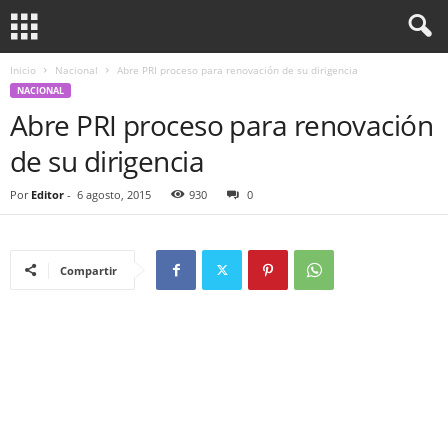
Inicio
Nacional
Abre PRI proceso para renovación de su dirigencia
NACIONAL
Abre PRI proceso para renovación
de su dirigencia
Por
Editor
-
6 agosto, 2015
930
0
Compartir