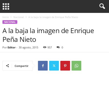
Inicio
Nacional
A la baja la imagen de Enrique Peña Nieto
NACIONAL
A la baja la imagen de Enrique
Peña Nieto
Por
Editor
-
30 agosto, 2015
957
0
Compartir